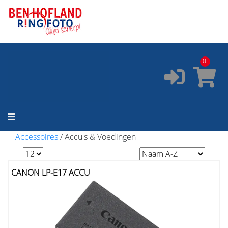
ONZE SERVICES:
✔️
Pasfoto's
✔️
Printservice
0
✔️
Fotostudio
✔️
Fotocursus
✔️
Occasions
Accessoires
/
Accu's & Voedingen
CANON LP-E17 ACCU