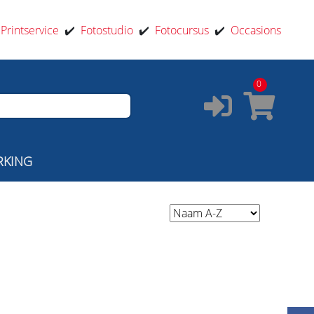
️
Printservice
✔️
Fotostudio
✔️
Fotocursus
✔️
Occasions
0
RKING