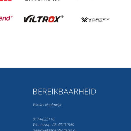
BEREIKBAARHEID
Winkel Naaldwijk:
0174-625116
WhatsApp: 06-43101540
naaldwijk@benhofland.nl