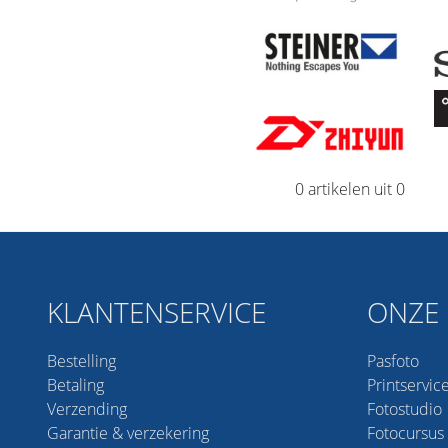
0 artikelen uit 0
KLANTENSERVICE
ONZE 
Bestelling
Pasfoto
Betaling
Printservic
Verzending
Fotostudio
Garantie & verzekering
Fotocursus