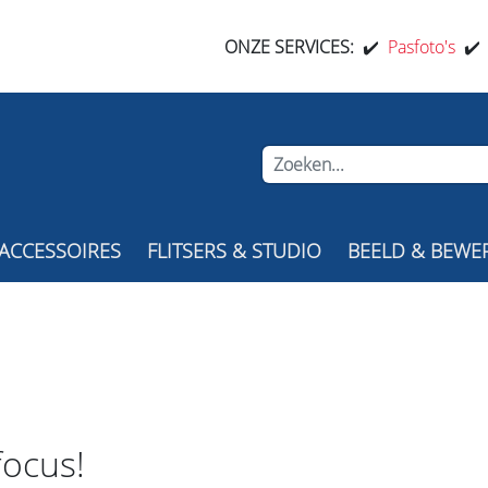
ONZE SERVICES:
✔️
Pasfoto's
✔
ACCESSOIRES
FLITSERS & STUDIO
BEELD & BEWE
focus!