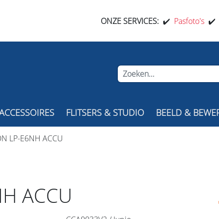
ONZE SERVICES:
✔️
Pasfoto's
✔
ACCESSOIRES
FLITSERS & STUDIO
BEELD & BEWE
ON LP-E6NH ACCU
NH ACCU