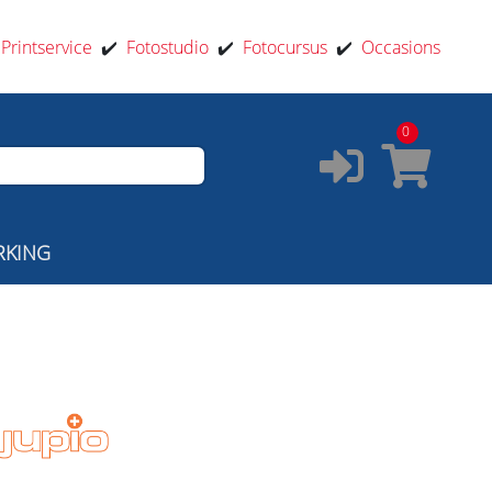
️
Printservice
✔️
Fotostudio
✔️
Fotocursus
✔️
Occasions
0
RKING