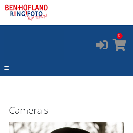
ONZE SERVICES:
✔️
Pasfoto's
✔️
Printservice
0
✔️
Fotostudio
✔️
Fotocursus
✔️
Occasions
Camera's