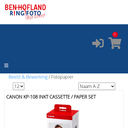
ONZE SERVICES:
✔️
Pasfoto's
✔️
Printservice
0
✔️
Fotostudio
✔️
Fotocursus
✔️
Occasions
Beeld & Bewerking
/
Fotopapier
CANON KP-108 INKT CASSETTE / PAPER SET