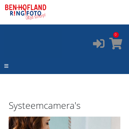
ONZE SERVICES:
✔️
Pasfoto's
✔️
Printservice
0
✔️
Fotostudio
✔️
Fotocursus
✔️
Occasions
Systeemcamera's