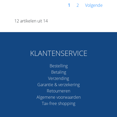
1
2
Volgende
12 artikelen uit 14
KLANTENSERVICE
Bestelling
Betaling
Verzending
Garantie & verzekering
Retourneren
Algemene voorwaarden
Tax-free shopping