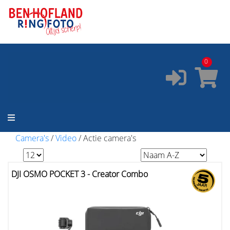
ONZE SERVICES:
✔️
Pasfoto's
✔️
Printservice
0
✔️
Fotostudio
✔️
Fotocursus
✔️
Occasions
Camera's
/
Video
/
Actie camera's
DJI OSMO POCKET 3 - Creator Combo