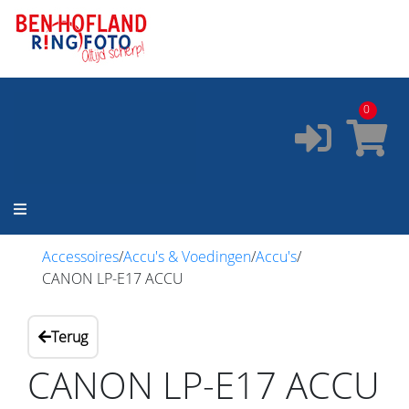
ONZE SERVICES:
✔️
Pasfoto's
✔️
Printservice
0
✔️
Fotostudio
✔️
Fotocursus
✔️
Occasions
Accessoires
/
Accu's & Voedingen
/
Accu's
/
CANON LP-E17 ACCU
Terug
CANON LP-E17 ACCU