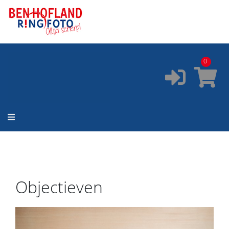
ONZE SERVICES:
✔️
Pasfoto's
✔️
Printservice
0
✔️
Fotostudio
✔️
Fotocursus
✔️
Occasions
Objectieven