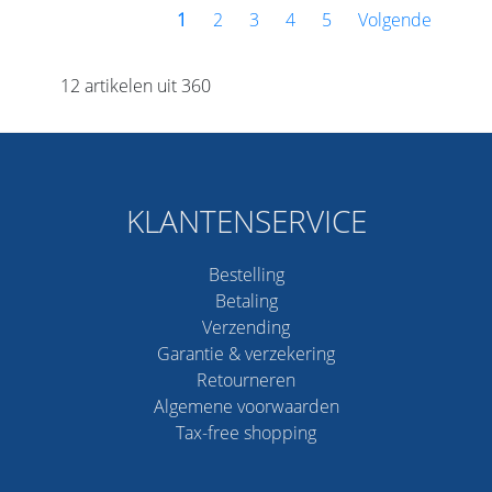
1
2
3
4
5
Volgende
12 artikelen uit 360
KLANTENSERVICE
Bestelling
Betaling
Verzending
Garantie & verzekering
Retourneren
Algemene voorwaarden
Tax-free shopping