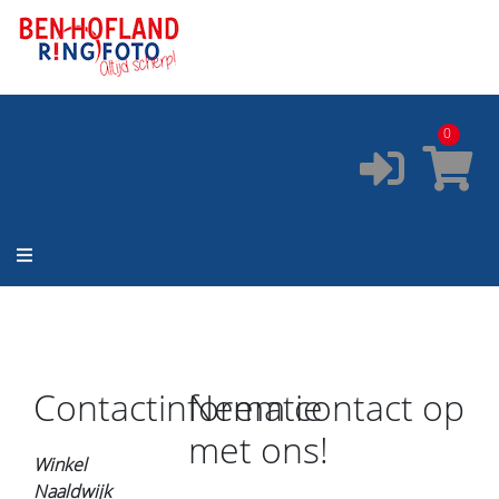
ONZE SERVICES:
✔️
Pasfoto's
✔️
Printservice
0
✔️
Fotostudio
✔️
Fotocursus
✔️
Occasions
Contactinformatie
Neem contact op
met ons!
Winkel
Naaldwijk