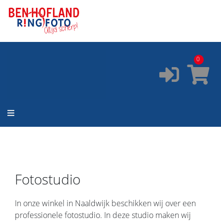
ONZE SERVICES:
✔️
Pasfoto's
✔️
Printservice
0
✔️
Fotostudio
✔️
Fotocursus
✔️
Occasions
Fotostudio
In onze winkel in Naaldwijk beschikken wij over een
professionele fotostudio. In deze studio maken wij