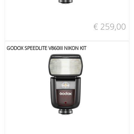
€ 259,00
GODOX SPEEDLITE V860III NIKON KIT