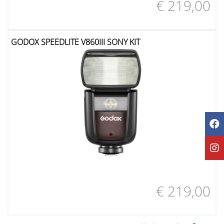
€ 219,00
GODOX SPEEDLITE V860III SONY KIT
€ 219,00