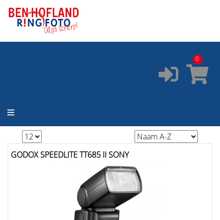
ONZE SERVICES:
✔️
Pasfoto's
✔️
Printservice
0
✔️
Fotostudio
✔️
Fotocursus
✔️
Occasions
GODOX SPEEDLITE TT685 II SONY