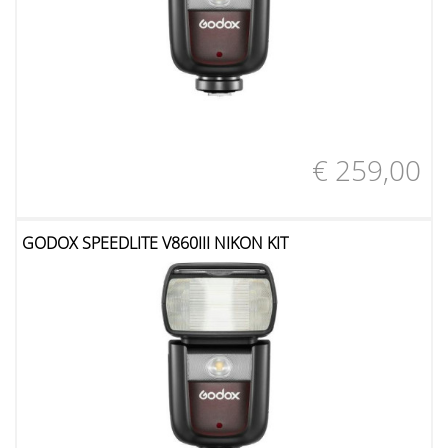
€ 259,00
GODOX SPEEDLITE V860III NIKON KIT