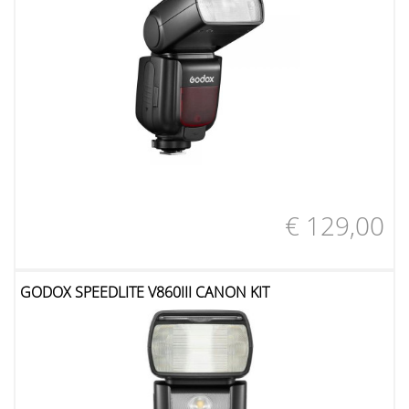
€ 129,00
GODOX SPEEDLITE V860III CANON KIT