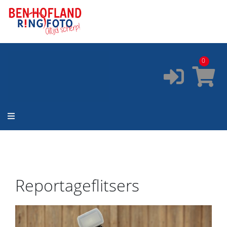
ONZE SERVICES:
✔️
Pasfoto's
✔️
Printservice
0
✔️
Fotostudio
✔️
Fotocursus
✔️
Occasions
Reportageflitsers