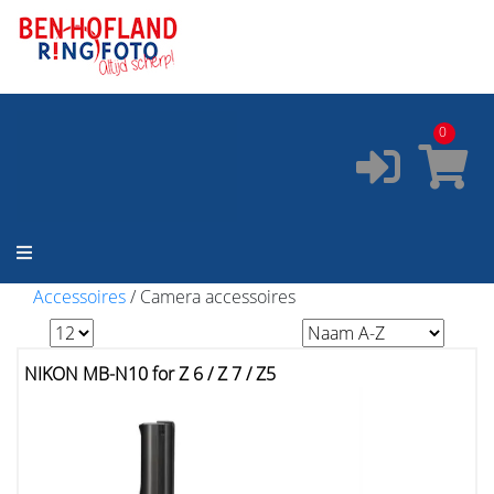
ONZE SERVICES:
✔️
Pasfoto's
✔️
Printservice
0
✔️
Fotostudio
✔️
Fotocursus
✔️
Occasions
Accessoires
/
Camera accessoires
NIKON MB-N10 for Z 6 / Z 7 / Z5