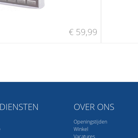
€ 59,99
DIENSTEN
OVER ONS
Openingstijden
e
Winkel
Vacatures