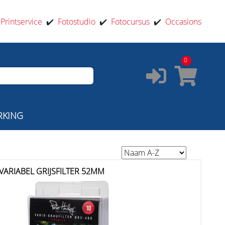
️
Printservice
✔️
Fotostudio
✔️
Fotocursus
✔️
Occasions
0
RKING
VARIABEL GRIJSFILTER 52MM