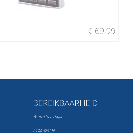
€ 69,99
1
BEREIKBAARHEID
Winkel Naaldwijk:
0174-625116