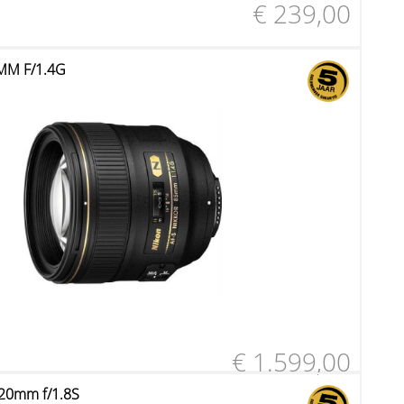
€ 239,00
MM F/1.4G
€ 1.599,00
 20mm f/1.8S