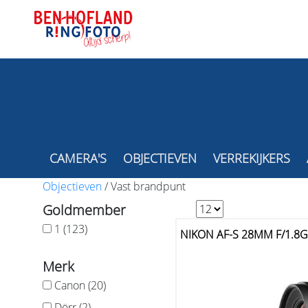
CAMERA'S
OBJECTIEVEN
VERREKIJKERS
Objectieven
/
Vast brandpunt
Goldmember
1 (123)
NIKON AF-S 28MM F/1.8
Merk
Canon (20)
Dörr (2)