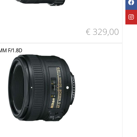
€ 329,00
MM F/1.8D