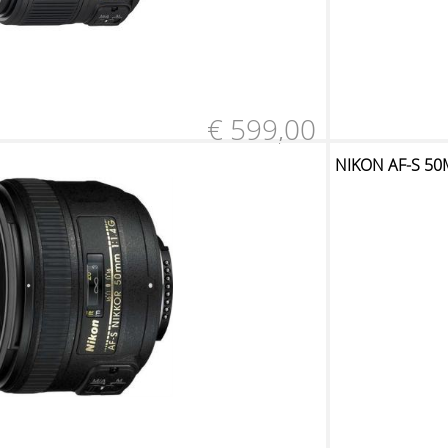
€ 599,00
G
NIKON AF-S 50