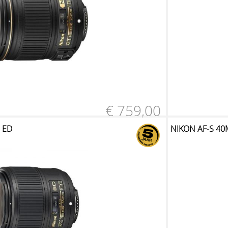
€ 759,00
 ED
NIKON AF-S 40