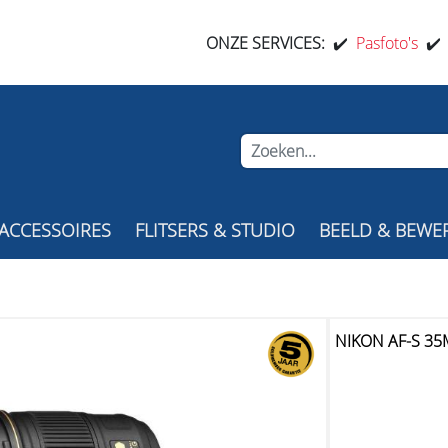
ONZE SERVICES:
✔️
Pasfoto's
✔
ACCESSOIRES
FLITSERS & STUDIO
BEELD & BEWE
G
NIKON AF-S 35