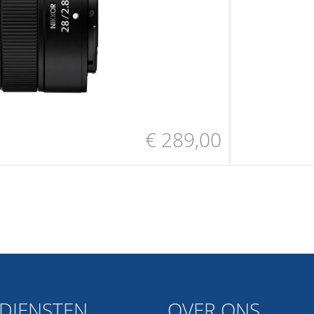
€ 289,00
DIENSTEN
OVER ONS