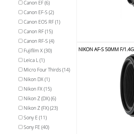
Canon EF (6)
Canon EF-S (2)
Canon EOS RF (1)
Canon RF (15)
Canon RF-S (4)
NIKON AF-S 50MM F/1.4
Fujifilm X (30)
Leica L (1)
Micro Four Thirds (14)
Nikon DX (1)
Nikon FX (15)
Nikon Z (DX) (6)
Nikon Z (FX) (23)
Sony E (11)
Sony FE (40)