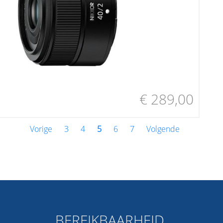
€ 289,00
Vorige
3
4
5
6
7
Volgende
BEREIKBAARHEID