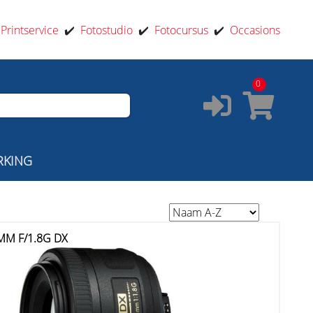
️
Printservice
✔️
Fotostudio
✔️
Fotocursus
✔️
Occasions
0
RKING
MM F/1.8G DX