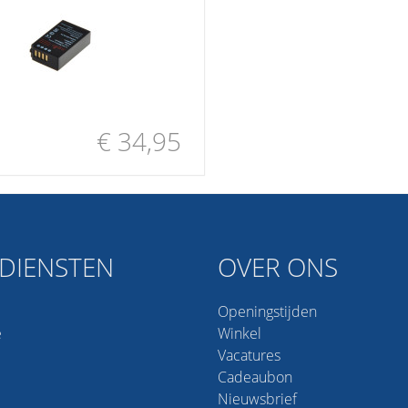
€ 34,95
DIENSTEN
OVER ONS
Openingstijden
e
Winkel
Vacatures
Cadeaubon
Nieuwsbrief