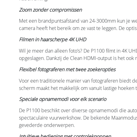
Zoom zonder compromissen
Met een brandpuntsafstand van 24-3000mm kun je werke
camera heeft het bereik om ze vast te leggen. De optis
Filmen in haarscherpe 4K UHD
Wil je meer dan alleen foto’s? De P1100 filmt in 4K 
opgeslagen. Dankzij de Clean HDMI-output is het ook 
Flexibel fotograferen met twee zoekeropties
Voor een traditionele manier van fotograferen biedt d
scherm maakt het makkelijk om vanuit lastige hoeken te
Speciale opnamemodi voor elk scenario
De P1100 beschikt over diverse opnamemodi die automat
spectaculaire vuurwerkshow. De bekende Maanmodus hel
gevederde onderwerpen.
Intuïtieve bediening met controleknoppen