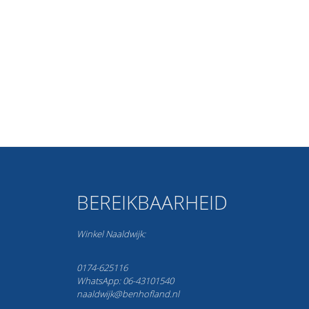
BEREIKBAARHEID
Winkel Naaldwijk:
0174-625116
WhatsApp: 06-43101540
naaldwijk@benhofland.nl