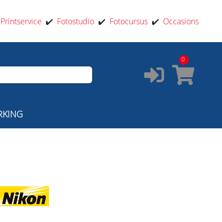
️
Printservice
✔️
Fotostudio
✔️
Fotocursus
✔️
Occasions
0
RKING