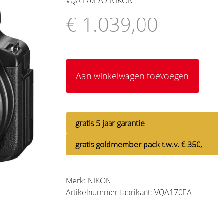
VQA170EA / NIKON
€ 1.039,00
Aan winkelwagen toevoegen
gratis 5 jaar garantie
gratis goldmember pack t.w.v. € 350,-
Merk: NIKON
Artikelnummer fabrikant: VQA170EA