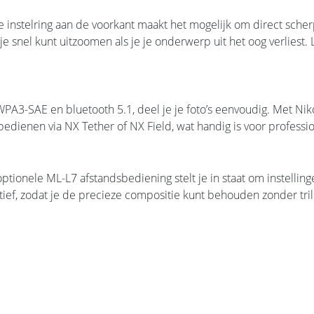
instelring aan de voorkant maakt het mogelijk om direct scherp
 snel kunt uitzoomen als je je onderwerp uit het oog verliest. 
 WPA3-SAE en bluetooth 5.1, deel je je foto’s eenvoudig. Met Ni
bedienen via NX Tether of NX Field, wat handig is voor professi
optionele ML-L7 afstandsbediening stelt je in staat om instelli
atief, zodat je de precieze compositie kunt behouden zonder tri