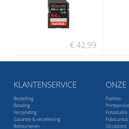
€ 42,99
KLANTENSERVICE
ONZE 
Bestelling
Pasfoto
Betaling
Printservic
Verzending
Fotostudio
Garantie & verzekering
Fotocursus
Retourneren
Occasions