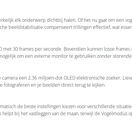
lijk elk onderwerp dichtbij halen. Of het nu gaat om een voge
che beeldstabilisatie compenseert trillingen effectief, wat esse
UHD met 30 frames per seconde. Bovendien kunnen losse frames 
mogelijk om een externe monitor te gebruiken zonder storende
e camera een 2.36 miljoen-dot OLED elektronische zoeker. Lieve
 fotograferen en je beelden direct terug te kijken.
isch de beste instellingen kiezen voor verschillende situaties
pt bij het vastleggen van de maan, terwijl de Vogelmodus opt