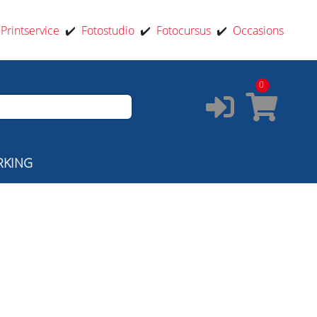
️
Printservice
✔️
Fotostudio
✔️
Fotocursus
✔️
Occasions
0
RKING