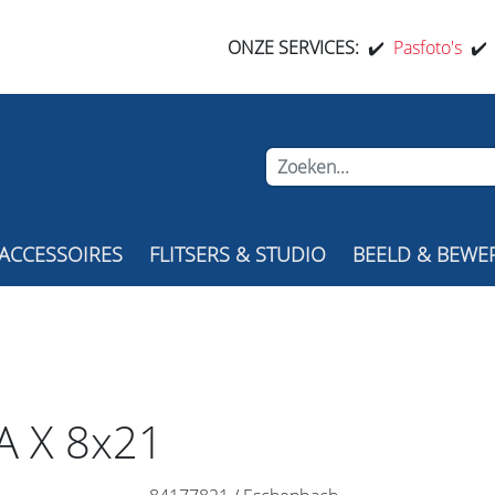
ONZE SERVICES:
✔️
Pasfoto's
✔
ACCESSOIRES
FLITSERS & STUDIO
BEELD & BEWE
 X 8x21