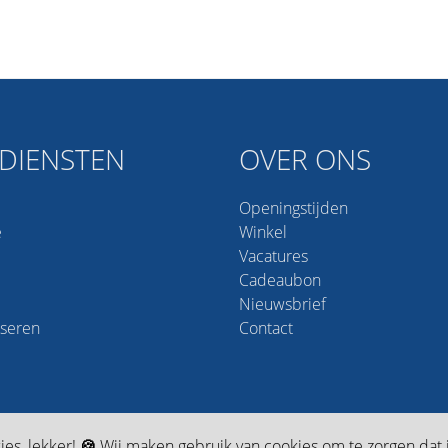
DIENSTEN
OVER ONS
Openingstijden
e
Winkel
Vacatures
Cadeaubon
Nieuwsbrief
iseren
Contact
ies, lekker!
🍪
Wij maken gebruik van cookies om te zorgen dat ji