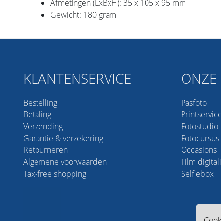
Afmetingen (LxBxH): 35 x 105 x 95 mm
Gewicht: 180 gram
KLANTENSERVICE
ONZE 
Bestelling
Pasfoto
Betaling
Printservic
Verzending
Fotostudio
Garantie & verzekering
Fotocursus
Retourneren
Occasions
Algemene voorwaarden
Film digital
Tax-free shopping
Selfiebox
Cook