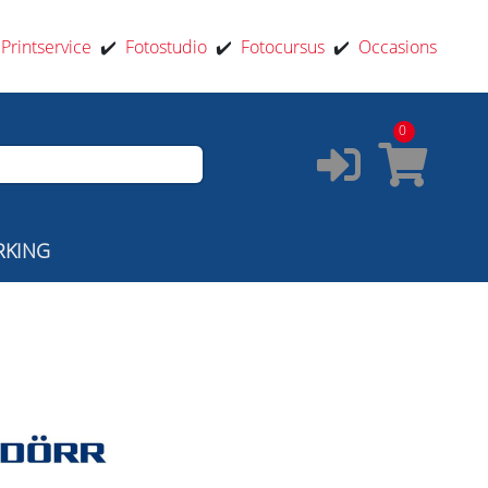
️
Printservice
✔️
Fotostudio
✔️
Fotocursus
✔️
Occasions
0
RKING