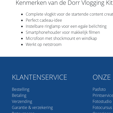
Kenmerken van de Dorr Vlogging Ki
Complete vlogkit voor de startende content crea
Perfect cadeau-idee
Instelbare ringlamp voor een egale belichting
Smartphonehouder voor makkelijk filmen
Microfoon met shockmount en windkap
Werkt op netstroom
KLANTENSERVICE
ONZE 
Bestelling
Pasfoto
Betaling
Printservic
Verzending
Fotostudio
Garantie & verzekering
Fotocursus