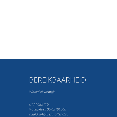
BEREIKBAARHEID
Winkel Naaldwijk:
0174-625116
WhatsApp: 06-43101540
naaldwijk@benhofland.nl