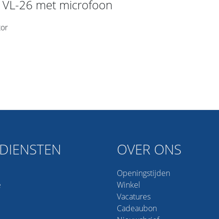
t VL-26 met microfoon
tor
DIENSTEN
OVER ONS
Openingstijden
e
Winkel
Vacatures
Cadeaubon