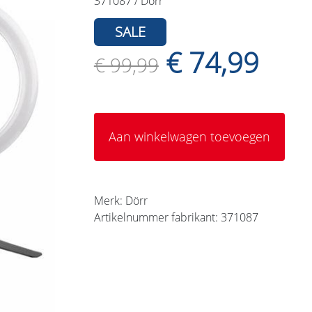
371087 / Dörr
SALE
€ 74,99
€ 99,99
Aan winkelwagen toevoegen
Merk: Dörr
Artikelnummer fabrikant: 371087