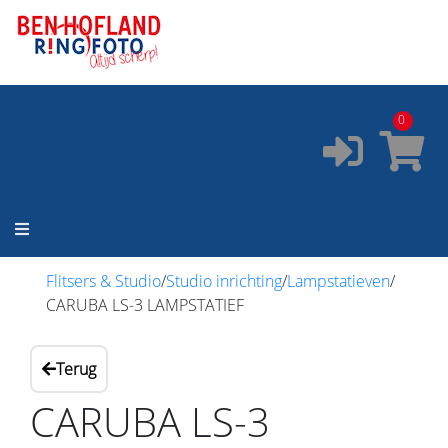
ONZE SERVICES:
✔️
Pasfoto's
✔️
Printservice
0
✔️
Fotostudio
✔️
Fotocursus
✔️
Occasions
Flitsers & Studio
/
Studio inrichting
/
Lampstatieven
/
CARUBA LS-3 LAMPSTATIEF
Terug
CARUBA LS-3