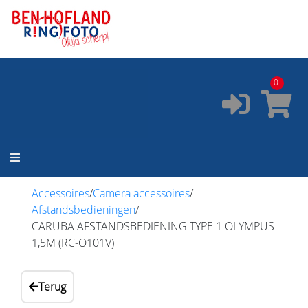
ONZE SERVICES:
✔️
Pasfoto's
✔️
Printservice
0
✔️
Fotostudio
✔️
Fotocursus
✔️
Occasions
Accessoires
/
Camera accessoires
/
Afstandsbedieningen
/
CARUBA AFSTANDSBEDIENING TYPE 1 OLYMPUS
1,5M (RC-O101V)
Terug