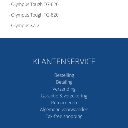
- Olympus Tough TG-620
- Olympus Tough TG-820
- Olympus XZ-2
KLANTENSERVICE
Bestelling
Betaling
Verzending
Garantie & verzekering
Retourneren
Algemene voorwaarden
Tax-free shopping