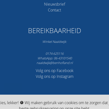
Nieuwsbrief
Contact
BEREIKBAARHEID
Winkel Naaldwijk:
0174-625116
WhatsApp: 06-43101540
naaldwijk@benhofland.nl
Volg ons op Facebook
Volg ons op Instagram
ies, lekker!
🍪
Wij maken gebruik van cookies om te zorgen dat j
✔️
Gratis verzending vanaf 75,-
✔️
5 jaar garantie*
✔️
Best
beste gebruikservaring op onze site hebt.