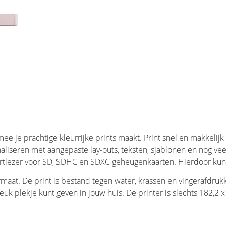
 je prachtige kleurrijke prints maakt. Print snel en makkelijk
naliseren met aangepaste lay-outs, teksten, sjablonen en nog ve
tlezer voor SD, SDHC en SDXC geheugenkaarten. Hierdoor kun je 
ormaat. De print is bestand tegen water, krassen en vingerafdru
euk plekje kunt geven in jouw huis. De printer is slechts 182,2 