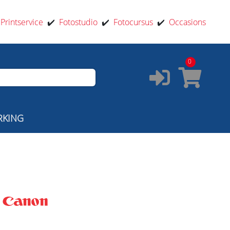
️
Printservice
✔️
Fotostudio
✔️
Fotocursus
✔️
Occasions
0
RKING