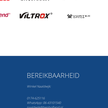
BEREIKBAARHEID
Winkel Naaldwijk:
0174-625116
WhatsApp: 06-43101540
naaldwijk@benhofland.nl