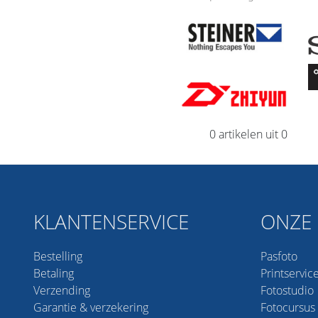
0 artikelen uit 0
KLANTENSERVICE
ONZE 
Bestelling
Pasfoto
Betaling
Printservic
Verzending
Fotostudio
Garantie & verzekering
Fotocursus