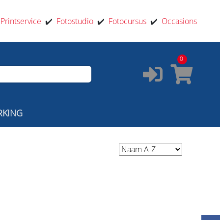
️
Printservice
✔️
Fotostudio
✔️
Fotocursus
✔️
Occasions
0
RKING