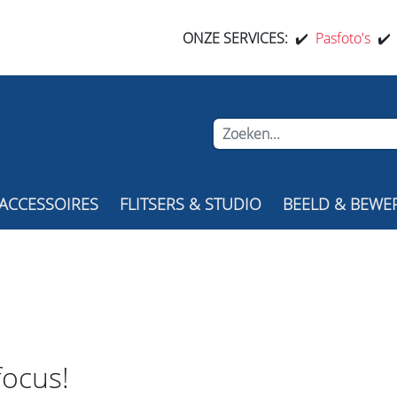
ONZE SERVICES:
✔️
Pasfoto's
✔
ACCESSOIRES
FLITSERS & STUDIO
BEELD & BEWE
focus!