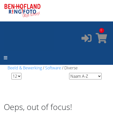
ONZE SERVICES:
✔️
Pasfoto's
✔️
Printservice
0
✔️
Fotostudio
✔️
Fotocursus
✔️
Occasions
Beeld & Bewerking
/
Software
/
Diverse
Oeps, out of focus!